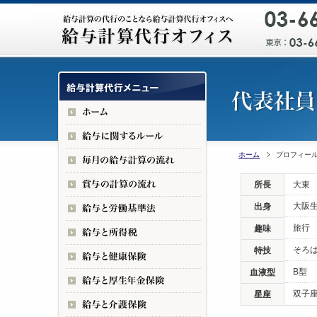
ホーム
プロフィー
所長
大東
大阪
出身
旅行
趣味
そろ
特技
B型
血液型
双子
星座